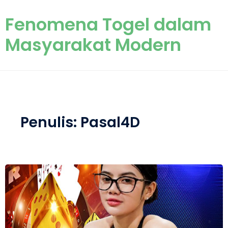
Skip to content
Fenomena Togel dalam
Masyarakat Modern
Penulis:
Pasal4D