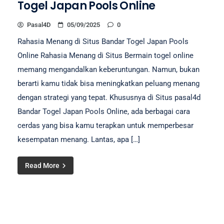
Togel Japan Pools Online
Pasal4D
05/09/2025
0
Rahasia Menang di Situs Bandar Togel Japan Pools
Online Rahasia Menang di Situs Bermain togel online
memang mengandalkan keberuntungan. Namun, bukan
berarti kamu tidak bisa meningkatkan peluang menang
dengan strategi yang tepat. Khususnya di Situs pasal4d
Bandar Togel Japan Pools Online, ada berbagai cara
cerdas yang bisa kamu terapkan untuk memperbesar
kesempatan menang. Lantas, apa […]
Read More