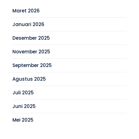
Maret 2026
Januari 2026
Desember 2025
November 2025
September 2025
Agustus 2025
Juli 2025
Juni 2025
Mei 2025