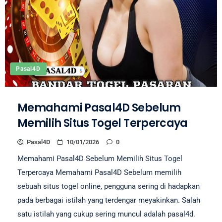
Pasal4D
Memahami Pasal4D Sebelum
Memilih Situs Togel Terpercaya
Pasal4D
10/01/2026
0
Memahami Pasal4D Sebelum Memilih Situs Togel
Terpercaya Memahami Pasal4D Sebelum memilih
sebuah situs togel online, pengguna sering di hadapkan
pada berbagai istilah yang terdengar meyakinkan. Salah
satu istilah yang cukup sering muncul adalah pasal4d.