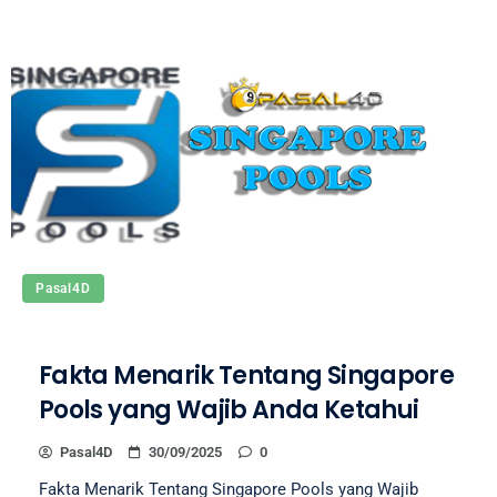
Pasal4D
Fakta Menarik Tentang Singapore
Pools yang Wajib Anda Ketahui
Pasal4D
30/09/2025
0
Fakta Menarik Tentang Singapore Pools yang Wajib