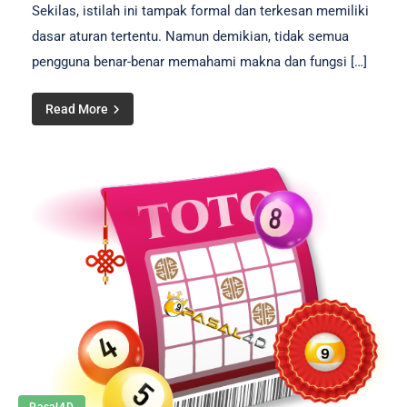
Sekilas, istilah ini tampak formal dan terkesan memiliki
dasar aturan tertentu. Namun demikian, tidak semua
pengguna benar-benar memahami makna dan fungsi […]
Read More