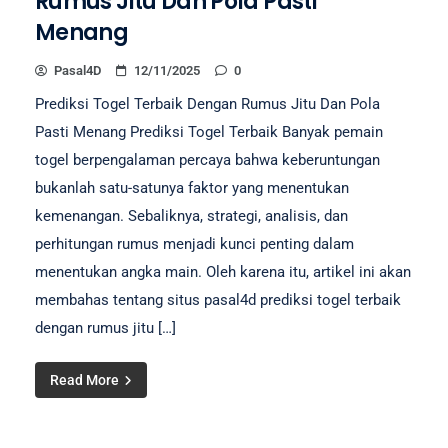
Rumus Jitu Dan Pola Pasti
Menang
Pasal4D
12/11/2025
0
Prediksi Togel Terbaik Dengan Rumus Jitu Dan Pola
Pasti Menang Prediksi Togel Terbaik Banyak pemain
togel berpengalaman percaya bahwa keberuntungan
bukanlah satu-satunya faktor yang menentukan
kemenangan. Sebaliknya, strategi, analisis, dan
perhitungan rumus menjadi kunci penting dalam
menentukan angka main. Oleh karena itu, artikel ini akan
membahas tentang situs pasal4d prediksi togel terbaik
dengan rumus jitu […]
Read More