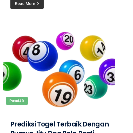
Read More
Pasal4D
Prediksi Togel Terbaik Dengan