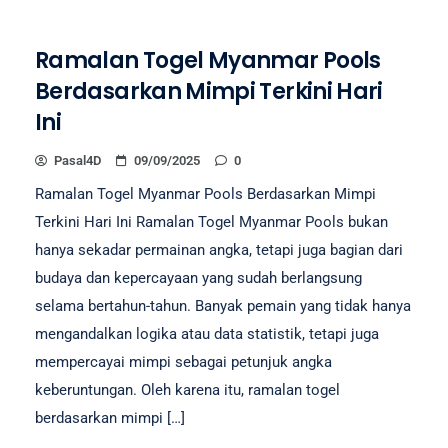
Ramalan Togel Myanmar Pools
Berdasarkan Mimpi Terkini Hari
Ini
Pasal4D
09/09/2025
0
Ramalan Togel Myanmar Pools Berdasarkan Mimpi
Terkini Hari Ini Ramalan Togel Myanmar Pools bukan
hanya sekadar permainan angka, tetapi juga bagian dari
budaya dan kepercayaan yang sudah berlangsung
selama bertahun-tahun. Banyak pemain yang tidak hanya
mengandalkan logika atau data statistik, tetapi juga
mempercayai mimpi sebagai petunjuk angka
keberuntungan. Oleh karena itu, ramalan togel
berdasarkan mimpi […]