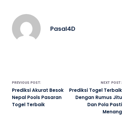
Pasal4D
Navigasi pos
PREVIOUS POST:
NEXT POST:
Prediksi Akurat Besok
Prediksi Togel Terbaik
Nepal Pools Pasaran
Dengan Rumus Jitu
Togel Terbaik
Dan Pola Pasti
Menang