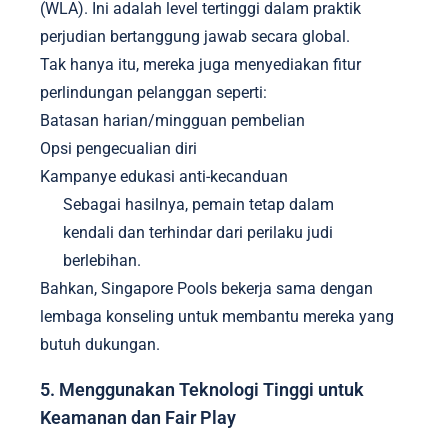
(WLA). Ini adalah level tertinggi dalam praktik
perjudian bertanggung jawab secara global.
Tak hanya itu, mereka juga menyediakan fitur
perlindungan pelanggan seperti:
Batasan harian/mingguan pembelian
Opsi pengecualian diri
Kampanye edukasi anti-kecanduan
Sebagai hasilnya, pemain tetap dalam
kendali dan terhindar dari perilaku judi
berlebihan.
Bahkan, Singapore Pools bekerja sama dengan
lembaga konseling untuk membantu mereka yang
butuh dukungan.
5. Menggunakan Teknologi Tinggi untuk
Keamanan dan Fair Play