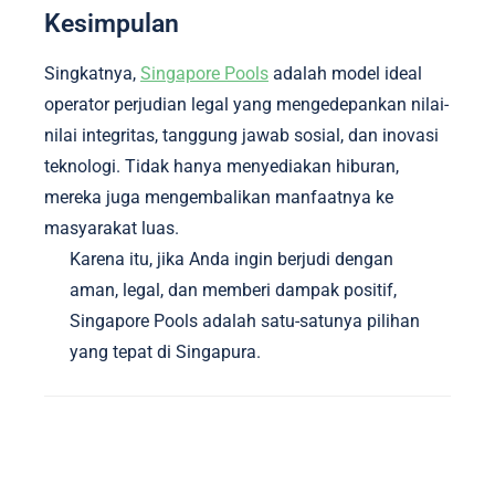
Kesimpulan
Singkatnya,
Singapore Pools
adalah model ideal
operator perjudian legal yang mengedepankan nilai-
nilai integritas, tanggung jawab sosial, dan inovasi
teknologi. Tidak hanya menyediakan hiburan,
mereka juga mengembalikan manfaatnya ke
masyarakat luas.
Karena itu, jika Anda ingin berjudi dengan
aman, legal, dan memberi dampak positif,
Singapore Pools adalah satu-satunya pilihan
yang tepat di Singapura.