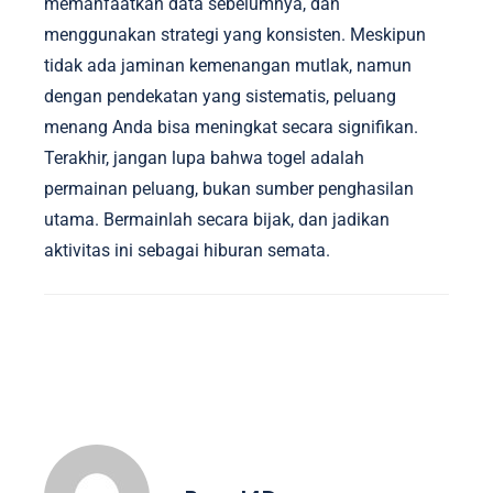
memanfaatkan data sebelumnya, dan
menggunakan strategi yang konsisten. Meskipun
tidak ada jaminan kemenangan mutlak, namun
dengan pendekatan yang sistematis, peluang
menang Anda bisa meningkat secara signifikan.
Terakhir, jangan lupa bahwa togel adalah
permainan peluang, bukan sumber penghasilan
utama. Bermainlah secara bijak, dan jadikan
aktivitas ini sebagai hiburan semata.