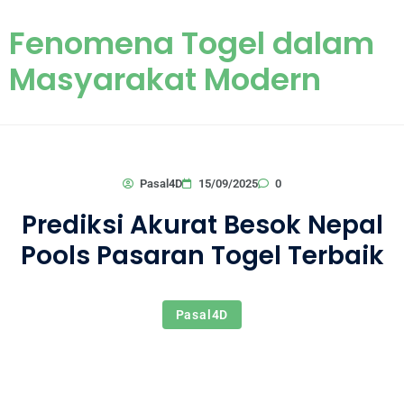
Skip to content
Fenomena Togel dalam
Masyarakat Modern
0
Pasal4D
15/09/2025
Prediksi Akurat Besok Nepal
Pools Pasaran Togel Terbaik
Pasal4D