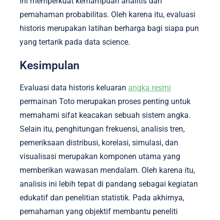
ini memperkuat kemampuan analitis dan
pemahaman probabilitas. Oleh karena itu, evaluasi
historis merupakan latihan berharga bagi siapa pun
yang tertarik pada data science.
Kesimpulan
Evaluasi data historis keluaran
angka resmi
permainan Toto merupakan proses penting untuk
memahami sifat keacakan sebuah sistem angka.
Selain itu, penghitungan frekuensi, analisis tren,
pemeriksaan distribusi, korelasi, simulasi, dan
visualisasi merupakan komponen utama yang
memberikan wawasan mendalam. Oleh karena itu,
analisis ini lebih tepat di pandang sebagai kegiatan
edukatif dan penelitian statistik. Pada akhirnya,
pemahaman yang objektif membantu peneliti