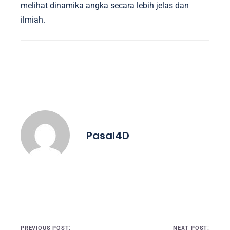
melihat dinamika angka secara lebih jelas dan
ilmiah.
Pasal4D
Navigasi pos
PREVIOUS POST:
NEXT POST: