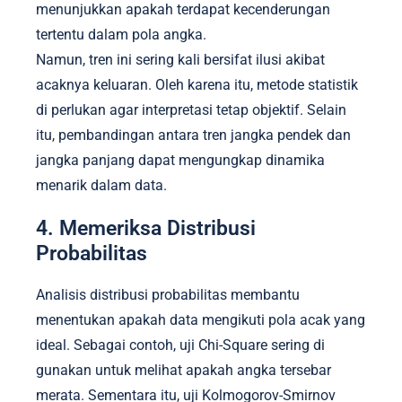
menunjukkan apakah terdapat kecenderungan
tertentu dalam pola angka.
Namun, tren ini sering kali bersifat ilusi akibat
acaknya keluaran. Oleh karena itu, metode statistik
di perlukan agar interpretasi tetap objektif. Selain
itu, pembandingan antara tren jangka pendek dan
jangka panjang dapat mengungkap dinamika
menarik dalam data.
4. Memeriksa Distribusi
Probabilitas
Analisis distribusi probabilitas membantu
menentukan apakah data mengikuti pola acak yang
ideal. Sebagai contoh, uji Chi-Square sering di
gunakan untuk melihat apakah angka tersebar
merata. Sementara itu, uji Kolmogorov-Smirnov