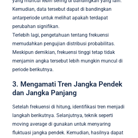
yang muncul lebih sering di bandingkan yang lain.
Kemudian, data tersebut dapat di bandingkan
antarperiode untuk melihat apakah terdapat
perubahan signifikan.
Terlebih lagi, pengetahuan tentang frekuensi
memudahkan pengujian distribusi probabilitas.
Meskipun demikian, frekuensi tinggi tetap tidak
menjamin angka tersebut lebih mungkin muncul di
periode berikutnya.
3. Mengamati Tren Jangka Pendek
dan Jangka Panjang
Setelah frekuensi di hitung, identifikasi tren menjadi
langkah berikutnya. Selanjutnya, teknik seperti
moving average di gunakan untuk menyaring
fluktuasi jangka pendek. Kemudian, hasilnya dapat