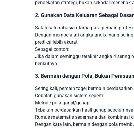
pendekatan strategi, bukan sekadar menebak a
2. Gunakan Data Keluaran Sebagai Dasar
Salah satu rahasia utama para pemain profes
Dengan mempelajari angka-angka yang sering
prediksi lebih akurat.
Sebagai contoh:
Jika dalam seminggu terakhir angka 4 sering
berikutnya.
3. Bermain dengan Pola, Bukan Perasaa
Sering kali, pemain togel bermain berdasarkan
Cobalah gunakan sistem seperti:
Metode pola ganjil/genap
Tebakan berdasarkan hasil genap sebelumnya
Rumus matematis sederhana dari kombinasi d
Dengan kata lain, bermain dengan pola membua