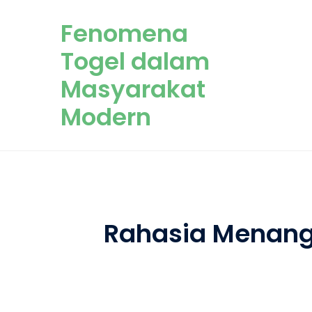
Skip to content
Fenomena
Togel dalam
Masyarakat
Modern
Rahasia Menang 