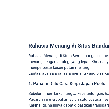
Rahasia Menang di Situs Bandar
Rahasia Menang di Situs Bermain togel onli
menang dengan strategi yang tepat. Khususny
memperbesar kesempatan menang.
Lantas, apa saja rahasia menang yang bisa ka
1. Pahami Dulu Cara Kerja Japan Pools
Sebelum memikirkan angka keberuntungan, hal
Pasaran ini merupakan salah satu pasaran res
Karena itu, hasilnya dapat dipastikan transpa