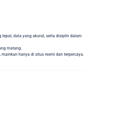
tepat, data yang akurat, serta disiplin dalam
yang matang.
, mainkan hanya di situs resmi dan terpercaya.