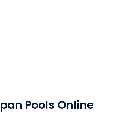
pan Pools Online