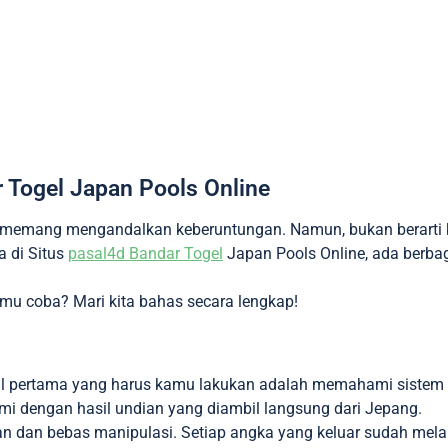
 Togel Japan Pools Online
ne memang mengandalkan keberuntungan. Namun, bukan berarti 
a di Situs
pasal4d Bandar Togel
Japan Pools Online, ada berbag
mu coba? Mari kita bahas secara lengkap!
 pertama yang harus kamu lakukan adalah memahami sistem Ja
mi dengan hasil undian yang diambil langsung dari Jepang.
ran dan bebas manipulasi. Setiap angka yang keluar sudah melal