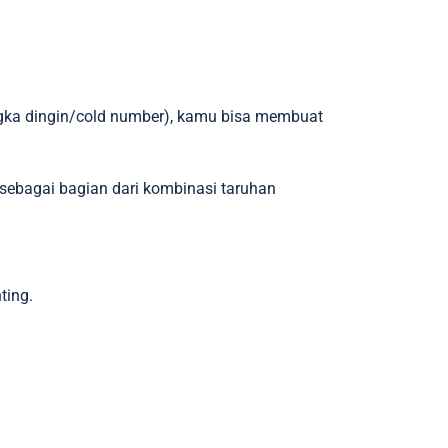
gka dingin/cold number), kamu bisa membuat
sebagai bagian dari kombinasi taruhan
ting.