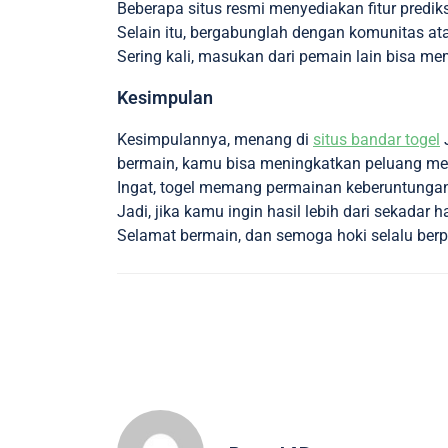
Beberapa situs resmi menyediakan fitur prediksi
Selain itu, bergabunglah dengan komunitas atau
Sering kali, masukan dari pemain lain bisa 
Kesimpulan
Kesimpulannya, menang di
situs bandar togel
J
bermain, kamu bisa meningkatkan peluang men
Ingat, togel memang permainan keberuntungan
Jadi, jika kamu ingin hasil lebih dari sekadar
Selamat bermain, dan semoga hoki selalu ber