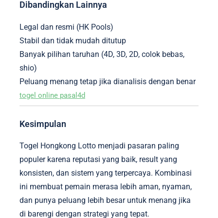
Dibandingkan Lainnya
Legal dan resmi (HK Pools)
Stabil dan tidak mudah ditutup
Banyak pilihan taruhan (4D, 3D, 2D, colok bebas,
shio)
Peluang menang tetap jika dianalisis dengan benar
togel online pasal4d
Kesimpulan
Togel Hongkong Lotto menjadi pasaran paling
populer karena reputasi yang baik, result yang
konsisten, dan sistem yang terpercaya. Kombinasi
ini membuat pemain merasa lebih aman, nyaman,
dan punya peluang lebih besar untuk menang jika
di barengi dengan strategi yang tepat.