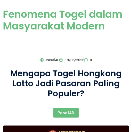
Skip to content
Fenomena Togel dalam
Masyarakat Modern
0
Pasal4D
19/05/2025
Mengapa Togel Hongkong
Lotto Jadi Pasaran Paling
Populer?
Pasal4D