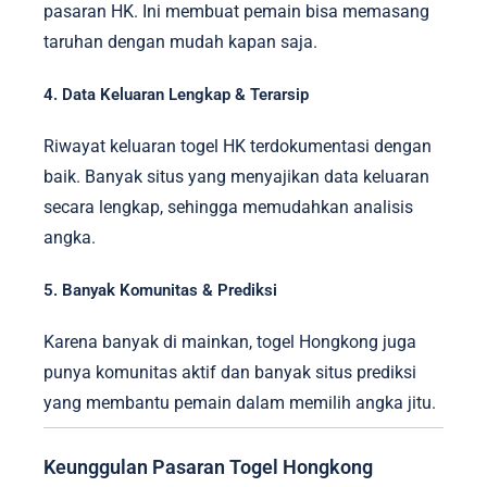
pasaran HK. Ini membuat pemain bisa memasang
taruhan dengan mudah kapan saja.
4. Data Keluaran Lengkap & Terarsip
Riwayat keluaran togel HK terdokumentasi dengan
baik. Banyak situs yang menyajikan data keluaran
secara lengkap, sehingga memudahkan analisis
angka.
5. Banyak Komunitas & Prediksi
Karena banyak di mainkan, togel Hongkong juga
punya komunitas aktif dan banyak situs prediksi
yang membantu pemain dalam memilih angka jitu.
Keunggulan Pasaran Togel Hongkong