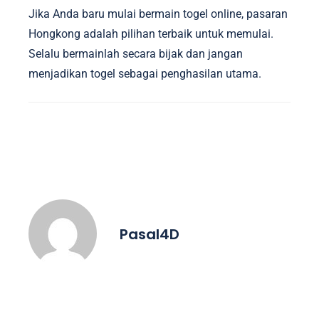
Jika Anda baru mulai bermain togel online, pasaran
Hongkong adalah pilihan terbaik untuk memulai.
Selalu bermainlah secara bijak dan jangan
menjadikan togel sebagai penghasilan utama.
Pasal4D