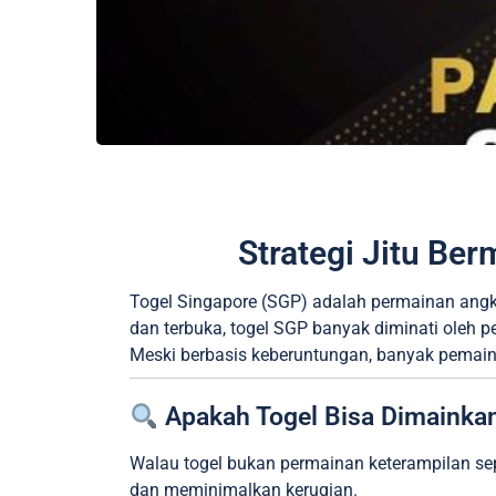
Strategi Jitu Be
Togel Singapore (SGP) adalah permainan angk
dan terbuka, togel SGP banyak diminati oleh p
Meski berbasis keberuntungan, banyak pemain 
Apakah Togel Bisa Dimainkan
Walau togel bukan permainan keterampilan sep
dan meminimalkan kerugian.