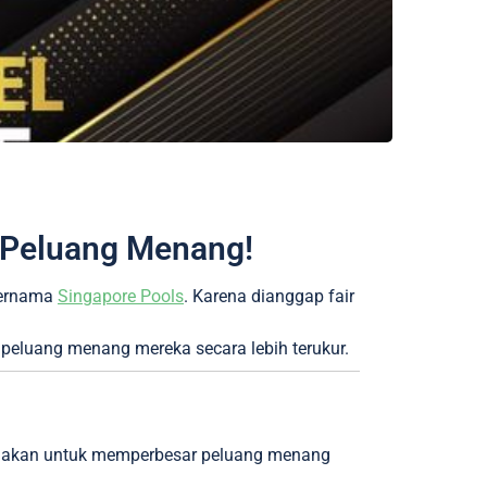
n Peluang Menang!
bernama
Singapore Pools
. Karena dianggap fair
peluang menang mereka secara lebih terukur.
igunakan untuk memperbesar peluang menang