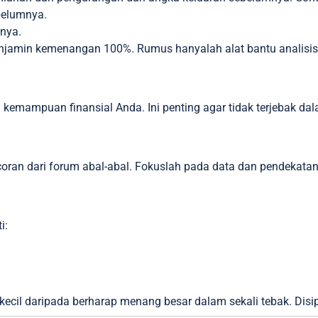
belumnya.
tnya.
jamin kemenangan 100%. Rumus hanyalah alat bantu analisis
kemampuan finansial Anda. Ini penting agar tidak terjebak dala
oran dari forum abal-abal. Fokuslah pada data dan pendekatan 
i:
ecil daripada berharap menang besar dalam sekali tebak. Disipl