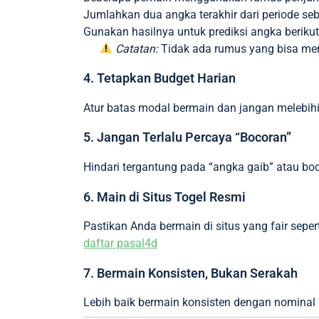
Jumlahkan dua angka terakhir dari periode se
Gunakan hasilnya untuk prediksi angka beriku
Catatan:
Tidak ada rumus yang bisa men
4. Tetapkan Budget Harian
Atur batas modal bermain dan jangan melebihi 
5. Jangan Terlalu Percaya “Bocoran”
Hindari tergantung pada “angka gaib” atau boc
6. Main di Situs Togel Resmi
Pastikan Anda bermain di situs yang fair sepert
daftar pasal4d
7. Bermain Konsisten, Bukan Serakah
Lebih baik bermain konsisten dengan nominal k