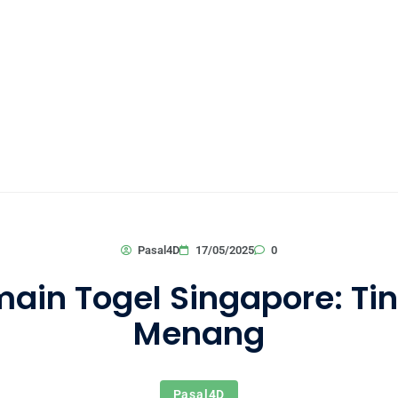
0
Pasal4D
17/05/2025
rmain Togel Singapore: T
Menang
Pasal4D