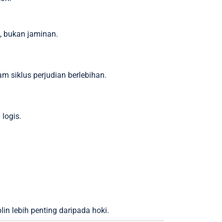
, bukan jaminan.
m siklus perjudian berlebihan.
logis.
in lebih penting daripada hoki.