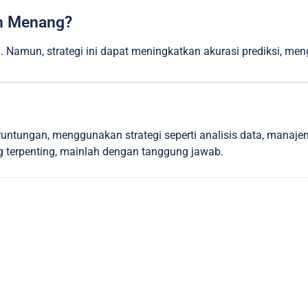
in Menang?
g. Namun, strategi ini dapat meningkatkan akurasi prediksi, m
untungan, menggunakan strategi seperti analisis data, manaj
 terpenting, mainlah dengan tanggung jawab.