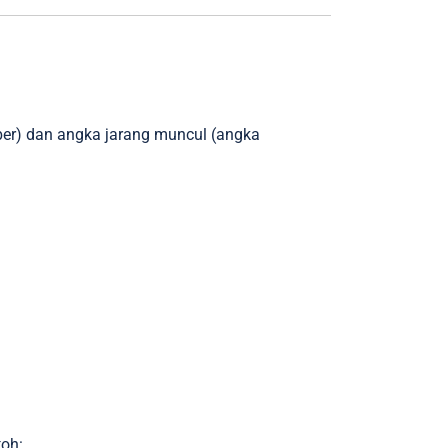
mber) dan angka jarang muncul (angka
oh: