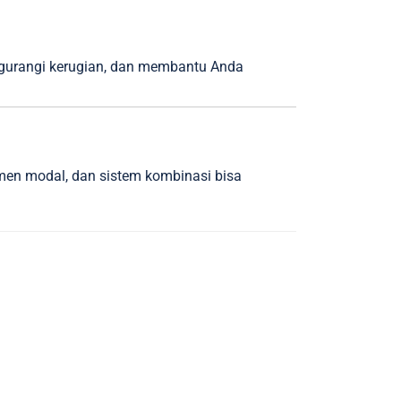
engurangi kerugian, dan membantu Anda
emen modal, dan sistem kombinasi bisa