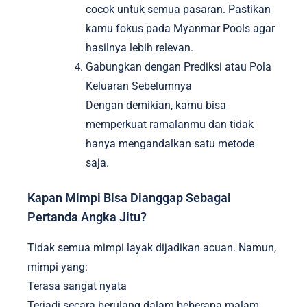
cocok untuk semua pasaran. Pastikan
kamu fokus pada Myanmar Pools agar
hasilnya lebih relevan.
Gabungkan dengan Prediksi atau Pola
Keluaran Sebelumnya
Dengan demikian, kamu bisa
memperkuat ramalanmu dan tidak
hanya mengandalkan satu metode
saja.
Kapan Mimpi Bisa Dianggap Sebagai
Pertanda Angka Jitu?
Tidak semua mimpi layak dijadikan acuan. Namun,
mimpi yang:
Terasa sangat nyata
Terjadi secara berulang dalam beberapa malam