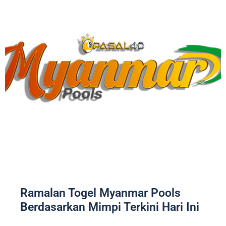
Ramalan Togel Myanmar Pools
Berdasarkan Mimpi Terkini Hari Ini