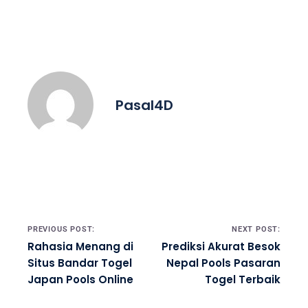
Pasal4D
Navigasi pos
PREVIOUS POST:
NEXT POST:
Rahasia Menang di
Prediksi Akurat Besok
Situs Bandar Togel
Nepal Pools Pasaran
Japan Pools Online
Togel Terbaik