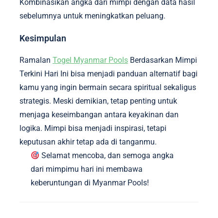
Kombinasikan angka dari mimpi dengan data hasil
sebelumnya untuk meningkatkan peluang.
Kesimpulan
Ramalan
Togel Myanmar Pools
Berdasarkan Mimpi
Terkini Hari Ini bisa menjadi panduan alternatif bagi
kamu yang ingin bermain secara spiritual sekaligus
strategis. Meski demikian, tetap penting untuk
menjaga keseimbangan antara keyakinan dan
logika. Mimpi bisa menjadi inspirasi, tetapi
keputusan akhir tetap ada di tanganmu.
Selamat mencoba, dan semoga angka
dari mimpimu hari ini membawa
keberuntungan di Myanmar Pools!