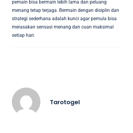
pemain bisa bermain lebih lama dan peluang
menang tetap terjaga. Bermain dengan disiplin dan
strategi sederhana adalah kunci agar pemula bisa
merasakan sensasi menang dan cuan maksimal
setiap hari.
Tarotogel