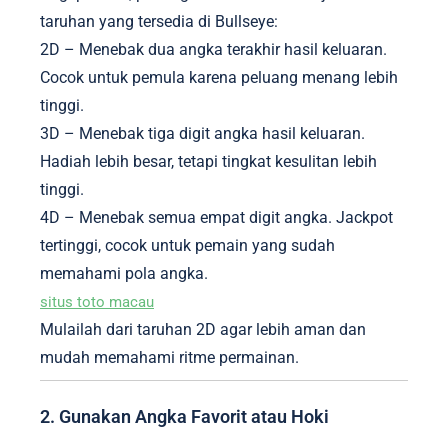
taruhan yang tersedia di Bullseye:
2D – Menebak dua angka terakhir hasil keluaran.
Cocok untuk pemula karena peluang menang lebih
tinggi.
3D – Menebak tiga digit angka hasil keluaran.
Hadiah lebih besar, tetapi tingkat kesulitan lebih
tinggi.
4D – Menebak semua empat digit angka. Jackpot
tertinggi, cocok untuk pemain yang sudah
memahami pola angka.
situs toto macau
Mulailah dari taruhan 2D agar lebih aman dan
mudah memahami ritme permainan.
2. Gunakan Angka Favorit atau Hoki