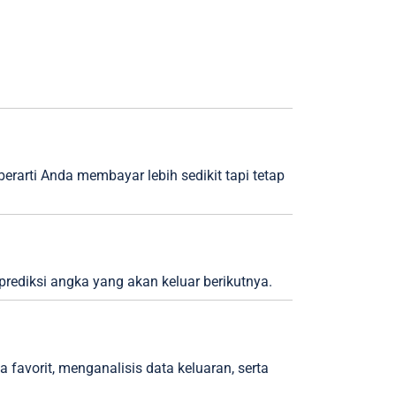
rarti Anda membayar lebih sedikit tapi tetap
rediksi angka yang akan keluar berikutnya.
favorit, menganalisis data keluaran, serta