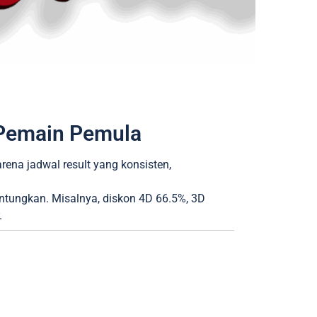
 Pemain Pemula
rena jadwal result yang konsisten,
untungkan. Misalnya, diskon 4D 66.5%, 3D
.