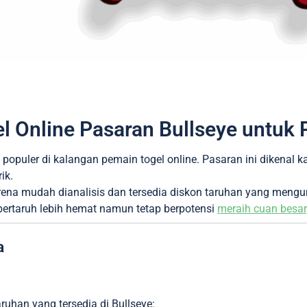
el Online Pasaran Bullseye untuk
populer di kalangan pemain togel online. Pasaran ini dikenal ka
ik.
karena mudah dianalisis dan tersedia diskon taruhan yang meng
ertaruh lebih hemat namun tetap berpotensi
meraih cuan besar
a
uhan yang tersedia di Bullseye: