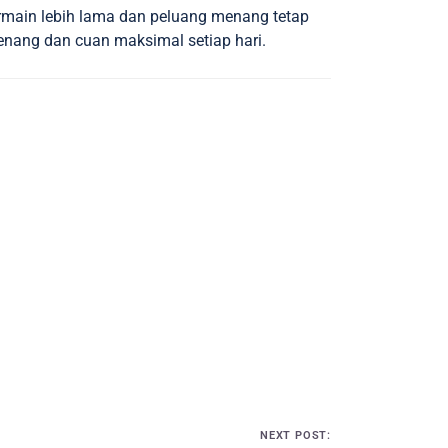
rmain lebih lama dan peluang menang tetap
enang dan cuan maksimal setiap hari.
NEXT POST: