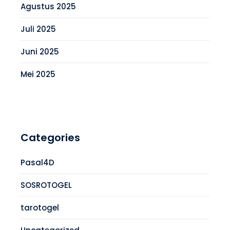
Agustus 2025
Juli 2025
Juni 2025
Mei 2025
Categories
Pasal4D
SOSROTOGEL
tarotogel