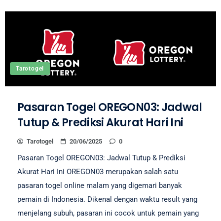
Tarotogel
Pasaran Togel OREGON03: Jadwal
Tutup & Prediksi Akurat Hari Ini
Tarotogel
20/06/2025
0
Pasaran Togel OREGON03: Jadwal Tutup & Prediksi
Akurat Hari Ini OREGON03 merupakan salah satu
pasaran togel online malam yang digemari banyak
pemain di Indonesia. Dikenal dengan waktu result yang
menjelang subuh, pasaran ini cocok untuk pemain yang