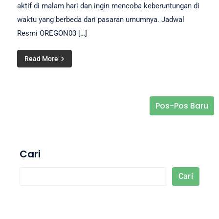
aktif di malam hari dan ingin mencoba keberuntungan di
waktu yang berbeda dari pasaran umumnya. Jadwal
Resmi OREGON03 […]
Read More
Pos-Pos Baru
Navigasi pos
Cari
Cari