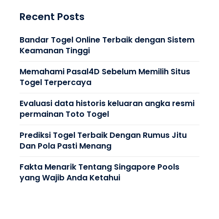
Recent Posts
Bandar Togel Online Terbaik dengan Sistem
Keamanan Tinggi
Memahami Pasal4D Sebelum Memilih Situs
Togel Terpercaya
Evaluasi data historis keluaran angka resmi
permainan Toto Togel
Prediksi Togel Terbaik Dengan Rumus Jitu
Dan Pola Pasti Menang
Fakta Menarik Tentang Singapore Pools
yang Wajib Anda Ketahui