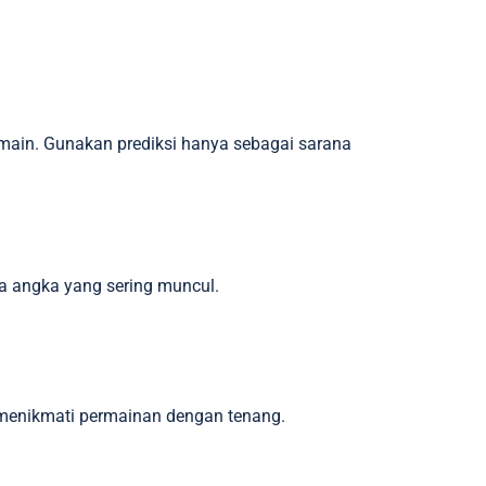
rmain. Gunakan prediksi hanya sebagai sarana
a angka yang sering muncul.
menikmati permainan dengan tenang.