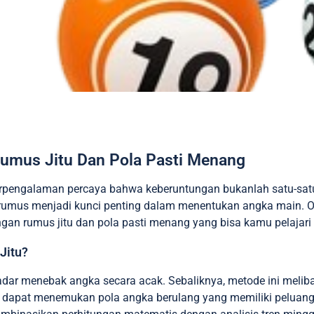
Rumus Jitu Dan Pola Pasti Menang
 berpengalaman percaya bahwa keberuntungan bukanlah satu-s
an rumus menjadi kunci penting dalam menentukan angka main. Ol
engan rumus jitu dan pola pasti menang yang bisa kamu pelajar
Jitu?
kadar menebak angka secara acak. Sebaliknya, metode ini melib
n dapat menemukan pola angka berulang yang memiliki peluang 