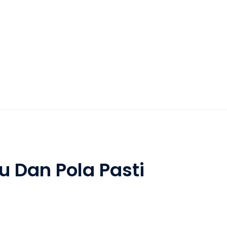
u Dan Pola Pasti