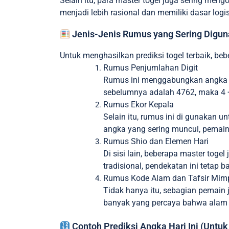
Selain itu, para master togel juga sering men
menjadi lebih rasional dan memiliki dasar logi
Jenis-Jenis Rumus yang Sering Digu
Untuk menghasilkan prediksi togel terbaik, b
Rumus Penjumlahan Digit
Rumus ini menggabungkan angka k
sebelumnya adalah 4762, maka 4 +
Rumus Ekor Kepala
Selain itu, rumus ini di gunakan 
angka yang sering muncul, pemain
Rumus Shio dan Elemen Hari
Di sisi lain, beberapa master tog
tradisional, pendekatan ini teta
Rumus Kode Alam dan Tafsir Mim
Tidak hanya itu, sebagian pemain 
banyak yang percaya bahwa alam s
Contoh Prediksi Angka Hari Ini (Untuk