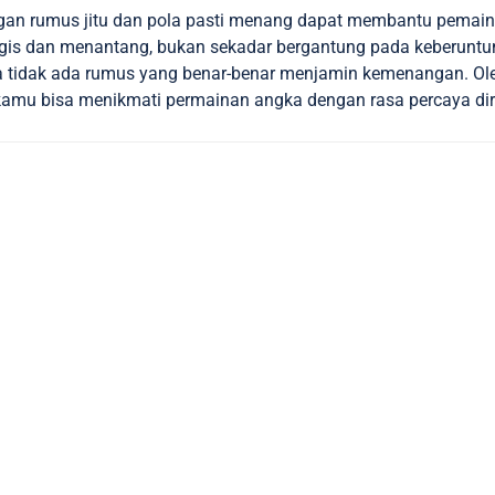
gan rumus jitu dan pola pasti menang dapat membantu pemain 
ogis dan menantang, bukan sekadar bergantung pada keberuntu
 tidak ada rumus yang benar-benar menjamin kemenangan. Oleh 
kamu bisa menikmati permainan angka dengan rasa percaya dir