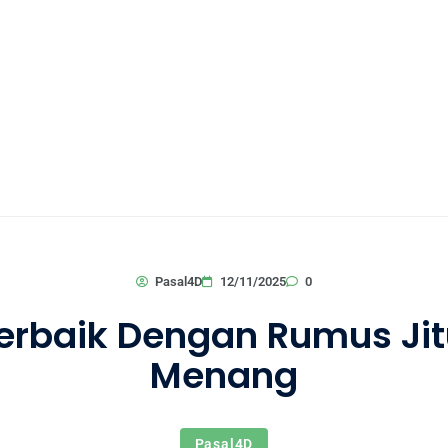
0
Pasal4D
12/11/2025
Terbaik Dengan Rumus Jit
Menang
Pasal4D