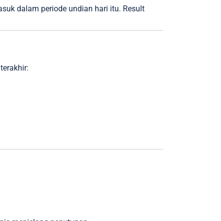
k dalam periode undian hari itu. Result
terakhir: