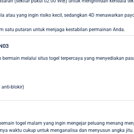
aran (sekitar pukul 02:00 WIB) untuk menghindari kendala te
 atau yang ingin risiko kecil, sedangkan 4D menawarkan payo
lam satu putaran untuk menjaga kestabilan permainan Anda.
ON03
 bermain melalui situs togel terpercaya yang menyediakan pas
anti-blokir)
pemain togel malam yang ingin mengejar peluang menang menjel
punya waktu cukup untuk menganalisa dan menyusun angka jitu.