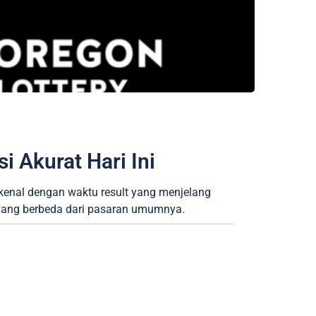
 Akurat Hari Ini
kenal dengan waktu result yang menjelang
 yang berbeda dari pasaran umumnya.