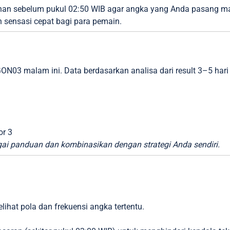
han sebelum pukul 02:50 WIB agar angka yang Anda pasang masu
 sensasi cepat bagi para pemain.
ON03 malam ini. Data berdasarkan analisa dari result 3–5 hari 
or 3
agai panduan dan kombinasikan dengan strategi Anda sendiri.
lihat pola dan frekuensi angka tertentu.