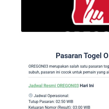
Pasaran Togel O
OREGON03 merupakan salah satu pasaran togel
subuh, pasaran ini cocok untuk pemain yang 
Jadwal Resmi OREGON03
Hari Ini
Jadwal Operasional:
Tutup Pasaran: 02:50 WIB
Keluaran Nomor (Result): 03:00 WIB